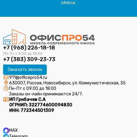
оферты
.
+7 (968) 226-18-18
+7 (383) 309-23-73
Заказать звонок
911@officepro54.ru
630007, Россия, Новосибирск, ул. Коммунистическая, 35
Пн-Пт с 09:00 до 18:00
Заказы он-лайн принимаются 24/7.
ИП Грибачев С.А
ОГРНИП:
322774600094830
ИНН:
772344501309
MAX
Telegram