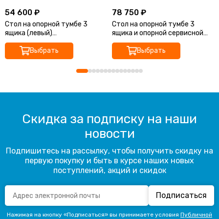
54 600 ₽
78 750 ₽
Стол на опорной тумбе 3
Стол на опорной тумбе 3
ящика (левый)
ящика и опорной сервисной
200(+0/15/30)х90х73.5см
тумбе (правый)
Выбрать
200(+0/15/30/45/60)х180х73
Выбрать
.5см
Скидка за подписку на наши
новости
Подпишитесь на рассылку, чтобы получить скидку на
первую покупку и быть в курсе наших новых
поступлений, акций и скидок
Подписаться
Нажимая на кнопку «Подписаться» вы принимаете условия
Публичной