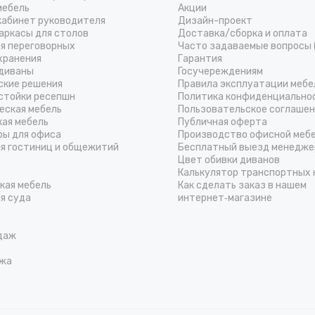
мебель
Акции
кабинет руководителя
Дизайн-проект
аркасы для столов
Доставка/cборка и оплата
ля переговорных
Часто задаваемые вопросы 
хранения
Гарантия
диваны
Госучереждениям
ские решения
Правила эксплуатации мебе
стойки ресепшн
Политика конфиденциально
еская мебель
Пользовательское соглаше
кая мебель
Публичная оферта
ры для офиса
Производство офисной меб
ля гостиниц и общежитий
Бесплатный выезд менедже
Цвет обивки диванов
Калькулятор транспортных 
кая мебель
Как сделать заказ в нашем
я суда
интернет‑магазине
даж
жа