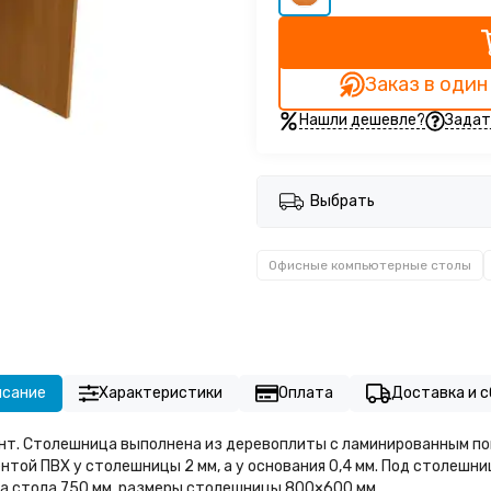
Заказ в один
Нашли дешевле?
Задат
Выбрать
Офисные компьютерные столы
исание
Характеристики
Оплата
Доставка и с
нт. Столешница выполнена из деревоплиты с ламинированным по
лентой ПВХ у столешницы 2 мм, а у основания 0,4 мм. Под столеш
а стола 750 мм, размеры столешницы 800×600 мм.