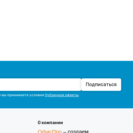
Подписаться
» вы принимаете условия
Публичной оферты
.
О компании
ОфисПро
– создаем