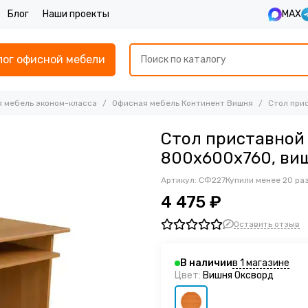
Блог
Наши проекты
MAX
лог офисной мебели
 мебель эконом-класса
Офисная мебель Континент Вишня
Стол при
Стол приставной
800х600х760, ви
Артикул:
СФ227
Купили менее 20 ра
4 475 ₽
Оставить отзыв
в 1 магазине
В наличии
Цвет:
Вишня Оксворд