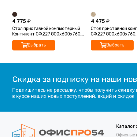
4 775 ₽
4 475 ₽
Стол приставной компьютерный
Стол приставной ком
Континент СФ227 800х600х760,
СФ227 800х600х760,
венге
Кронберг
Выбрать
Выбрать
Скидка за подписку на наши но
Подпишитесь на рассылку, чтобы получить скидку 
в курсе наших новых поступлений, акций и скидок
Каталог 
Офисные 