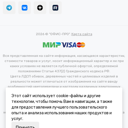
2026 © "ОФИС-ПРО".
Карта сайта
Вся представленная на сайте информация, касающаяся характеристик,
стоимости товаров и услуг, носит информационный характер и ни при
каких условиях не является публичной офертой, определяемой
положениями Статьи 437(2) Гражданского кодекса РФ.
Цвета ЛДСП обивок, деревянных частей и целиковых изделий в
реальности может отличаться от изображения на сайте ввиду
особенностей цветопередачи и настроек различных электронных
устройств. Производитель оставляет за собой право вносить
Этот сайт использует cookie-файлы и другие
изменения в технические и иные характеристики изделий для
технологии, чтобы помочь Вам в навигации, а также
улучшения их эксплуатационных и технических параметров без
для предоставления лучшего пользовательского
предварительного уведомления потребителя. Изменение
конфигурации продукта не является основанием для возврата/обмена
опыта и анализа использования наших продуктов и
продукции.
услуг.
Принять