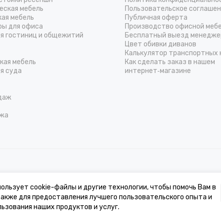
еская мебель
Пользовательское соглаше
кая мебель
Публичная оферта
ры для офиса
Производство офисной меб
ля гостиниц и общежитий
Бесплатный выезд менедже
Цвет обивки диванов
Калькулятор транспортных 
кая мебель
Как сделать заказ в нашем
я суда
интернет‑магазине
даж
жа
к, стоимости товаров и услуг, носит информационный характер и ни при 
ользует cookie-файлы и другие технологии, чтобы помочь Вам в
 также для предоставления лучшего пользовательского опыта и
льности может отличаться от изображения на сайте ввиду особенностей ц
ьзования наших продуктов и услуг.
нические и иные характеристики изделий для улучшения их эксплуатацион
ванием для возврата/обмена продукции.