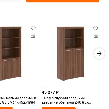
45 277 ₽
34
ими малыми дверьми и
Шкаф с глухими средними
Шк
обвязкой ZHC 85.5 964х452х1984
дверьми и обвязкой ZHC 85.6
дв
964х452х1984
96