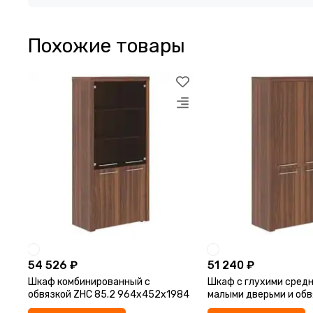
Похожие товары
54 526 ₽
51 240 ₽
Шкаф комбинированный с
Шкаф с глухими средн
обвязкой ZHC 85.2 964х452х1984
малыми дверьми и обв
85.3 964х452х1984