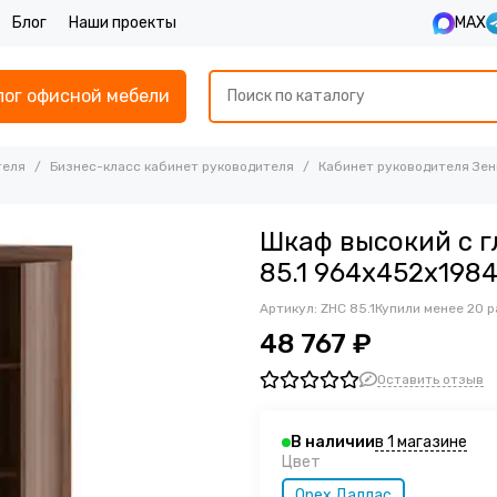
Блог
Наши проекты
MAX
лог офисной мебели
теля
Бизнес-класс кабинет руководителя
Кабинет руководителя Зен
Шкаф высокий с г
85.1 964х452х198
Артикул:
ZHC 85.1
Купили менее 20 р
48 767 ₽
Оставить отзыв
в 1 магазине
В наличии
Цвет
Орех Даллас