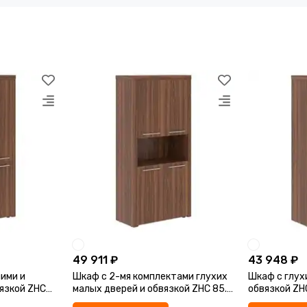
49 911 ₽
43 948 ₽
ими и
Шкаф с 2-мя комплектами глухих
Шкаф с глух
язкой ZHC
малых дверей и обвязкой ZHC 85.4
964х452х1984