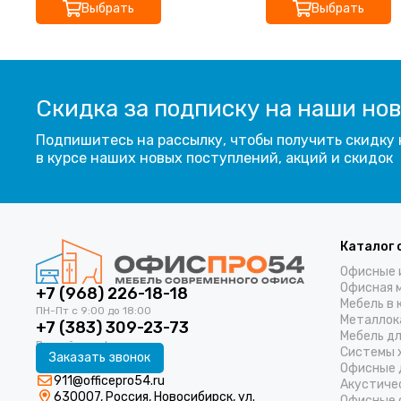
Выбрать
Выбрать
Скидка за подписку на наши но
Подпишитесь на рассылку, чтобы получить скидку 
в курсе наших новых поступлений, акций и скидок
Каталог 
Офисные 
Офисная 
+7 (968) 226-18-18
Мебель в 
Металлок
+7 (383) 309-23-73
Мебель д
Системы 
Заказать звонок
Офисные 
911@officepro54.ru
Акустиче
630007, Россия, Новосибирск, ул.
Офисные 