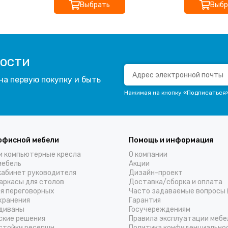
Выбрать
Выбр
вости
на первую покупку и быть
Нажимая на кнопку «Подписаться
офисной мебели
Помощь и информация
и компьютерные кресла
О компании
мебель
Акции
кабинет руководителя
Дизайн-проект
аркасы для столов
Доставка/cборка и оплата
ля переговорных
Часто задаваемые вопросы 
хранения
Гарантия
диваны
Госучереждениям
ские решения
Правила эксплуатации мебе
стойки ресепшн
Политика конфиденциально