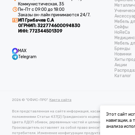
Коммунистическая, 35
Металлич
Пн-Пт с 09:00 до 18:00
Ученичес
Заказы он-лайн принимаются 24/7.
Аксессуа
ИП Грибачев С.А
Мебель д
ОГРНИП:
322774600094830
Cейфы
ИНН:
772344501309
HoReCa
Медицинс
Мебель дл
Бренды
MAX
Новинки
Telegram
Хиты про
Акции
Распрода
Каталог
2026 © "ОФИС-ПРО".
Карта сайта
Вся представленная на сайте информация, касающаяся характеристи
Этот сайт исп
положениями Статьи 437(2) Гражданского кодекса РФ.
навигации, а
Цвета ЛДСП обивок, деревянных частей и целиковых изделий в реа
анализа испол
Производитель оставляет за собой право вносить изменения в тех
потребителя. Изменение конфигурации продукта не является осно