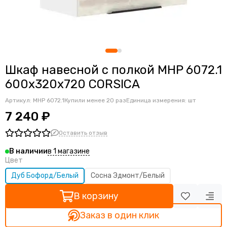
Офисные столы бенч-система
Офисные компьютерные столы
Локеры
Шкафы-купе
Шкаф навесной с полкой MHP 6072.1
600х320х720 CORSICA
Артикул:
MHP 6072.1
Купили менее 20 раз
Единица измерения: шт
7 240 ₽
Оставить отзыв
в 1 магазине
В наличии
Цвет
Дуб Бофорд/Белый
Сосна Эдмонт/Белый
В корзину
Заказ в один клик