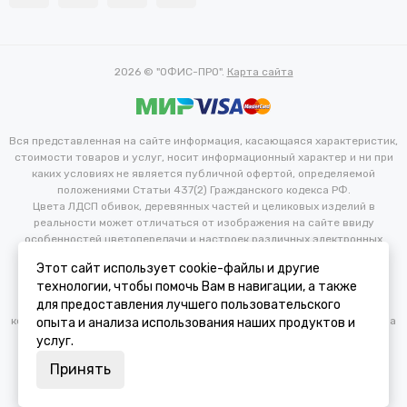
2026 © "ОФИС-ПРО".
Карта сайта
Вся представленная на сайте информация, касающаяся характеристик,
стоимости товаров и услуг, носит информационный характер и ни при
каких условиях не является публичной офертой, определяемой
положениями Статьи 437(2) Гражданского кодекса РФ.
Цвета ЛДСП обивок, деревянных частей и целиковых изделий в
реальности может отличаться от изображения на сайте ввиду
особенностей цветопередачи и настроек различных электронных
устройств. Производитель оставляет за собой право вносить
Этот сайт использует cookie-файлы и другие
изменения в технические и иные характеристики изделий для
технологии, чтобы помочь Вам в навигации, а также
улучшения их эксплуатационных и технических параметров без
для предоставления лучшего пользовательского
предварительного уведомления потребителя. Изменение
конфигурации продукта не является основанием для возврата/обмена
опыта и анализа использования наших продуктов и
продукции.
услуг.
Принять