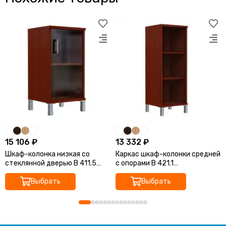
15 106 ₽
13 332 ₽
Шкаф-колонка низкая со
Каркас шкаф-колонки средней
стеклянной дверью B 411.5
с опорами B 421.1
475х450х920 BORN
475х450х1286 BORN
Выбрать
Выбрать