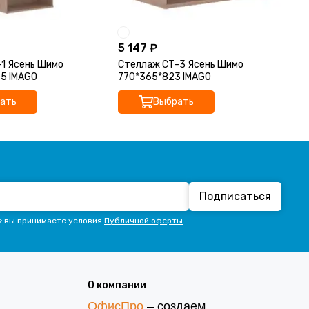
5 147 ₽
9 
1 Ясень Шимо
Стеллаж СТ-3 Ясень Шимо
Ст
5 IMAGO
770*365*823 IMAGO
36
ать
Выбрать
Подписаться
» вы принимаете условия
Публичной оферты
.
О компании
ОфисПро
– создаем