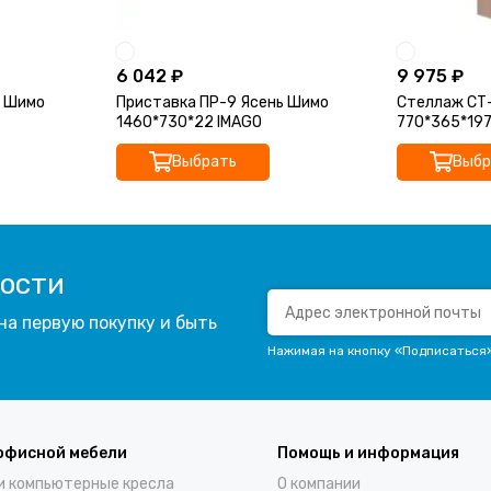
6 042 ₽
9 975 ₽
ь Шимо
Приставка ПР-9 Ясень Шимо
Стеллаж СТ-
1460*730*22 IMAGO
770*365*197
Выбрать
Выбр
вости
на первую покупку и быть
Нажимая на кнопку «Подписаться
офисной мебели
Помощь и информация
и компьютерные кресла
О компании