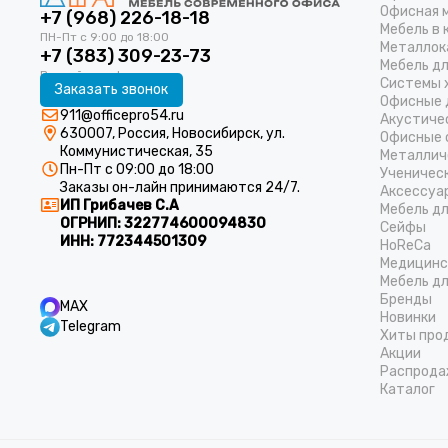
Офисная 
+7 (968) 226-18-18
Мебель в 
Металлок
+7 (383) 309-23-73
Мебель д
Системы 
Заказать звонок
Офисные 
911@officepro54.ru
Акустиче
630007, Россия, Новосибирск, ул.
Офисные 
Коммунистическая, 35
Металлич
Пн-Пт с 09:00 до 18:00
Ученичес
Заказы он-лайн принимаются 24/7.
Аксессуа
ИП Грибачев С.А
Мебель д
ОГРНИП:
322774600094830
Cейфы
ИНН:
772344501309
HoReCa
Медицинс
Мебель дл
Бренды
MAX
Новинки
Telegram
Хиты про
Акции
Распрода
Каталог