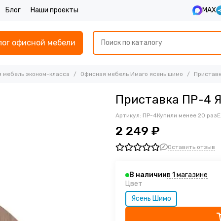
Блог
Наши проекты
MAX
лог офисной мебели
 мебель эконом-класса
Офисная мебель Имаго ясень шимо
Приставк
Приставка ПР-4 
Артикул:
ПР-4
Купили менее 20 раз
Е
2 249 ₽
Оставить отзыв
в 1 магазине
В наличии
Цвет
Ясень Шимо