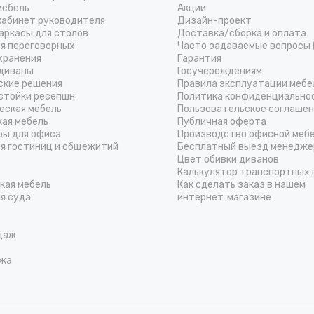
мебель
Акции
кабинет руководителя
Дизайн-проект
аркасы для столов
Доставка/cборка и оплата
ля переговорных
Часто задаваемые вопросы 
хранения
Гарантия
диваны
Госучереждениям
ские решения
Правила эксплуатации мебе
стойки ресепшн
Политика конфиденциально
еская мебель
Пользовательское соглаше
кая мебель
Публичная оферта
ры для офиса
Производство офисной меб
ля гостиниц и общежитий
Бесплатный выезд менедже
Цвет обивки диванов
Калькулятор транспортных 
кая мебель
Как сделать заказ в нашем
я суда
интернет‑магазине
даж
жа