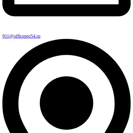
911@officepro54.ru