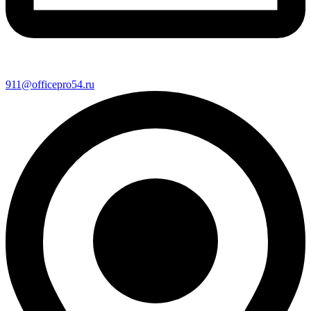
911@officepro54.ru