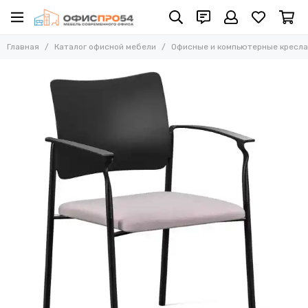
Офисные и компьютерные кресла
Главная
Каталог офисной мебели
Офисные и компьютерные кресла
Все товары
Офисные стулья
Складные стулья
Офисные кресла для персонала
Кресла для руководителей
Усиленные кресла (до 250 кг)
Конференц-кресла
Эргономичные кресла
Кресла для домашнего офиса
Офисные кресла Samurai
Офисные кресла Ergolife
Офисные кресла Yoga
Офисные кресла Move
Стулья барные
Реклайнер кресла
Многоместные секции