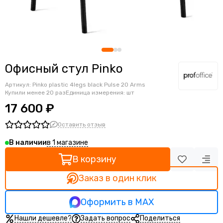
Ортопедические кресла
Геймерские кресла
Детские кресла
Банкетные стулья
Мягкие интерьерные кресла
Офисный стул Pinkо
Артикул:
Pinko plastic 4legs black Pulse 20 Arms
Купили менее 20 раз
Единица измерения: шт
17 600 ₽
Оставить отзыв
в 1 магазине
В наличии
В корзину
Заказ в один клик
Оформить в MAX
Нашли дешевле?
Задать вопрос
Поделиться