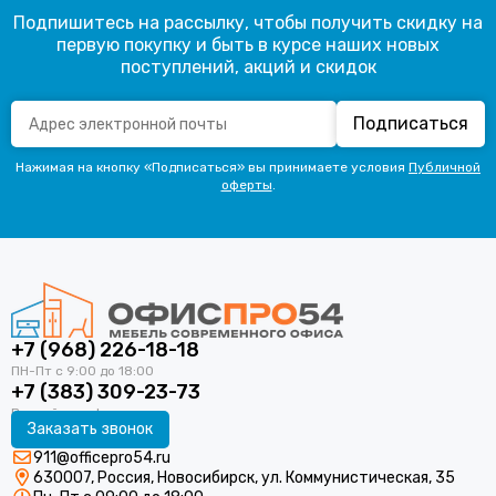
Подпишитесь на рассылку, чтобы получить скидку на
первую покупку и быть в курсе наших новых
поступлений, акций и скидок
Подписаться
Нажимая на кнопку «Подписаться» вы принимаете условия
Публичной
оферты
.
+7 (968) 226-18-18
+7 (383) 309-23-73
Заказать звонок
911@officepro54.ru
630007, Россия, Новосибирск, ул. Коммунистическая, 35