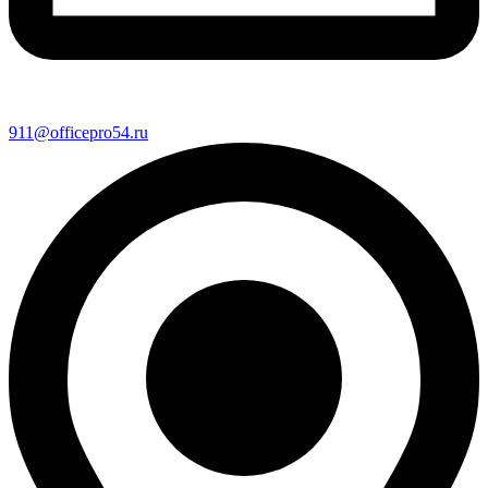
911@officepro54.ru