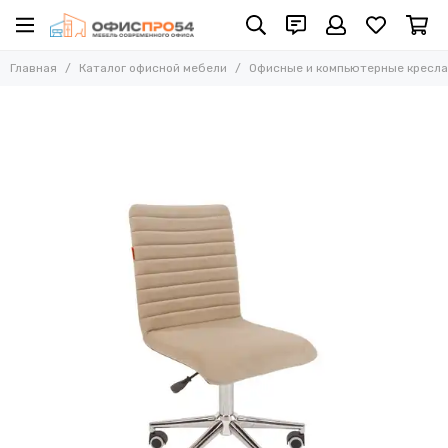
Офисные и компьютерные кресла
Главная
Каталог офисной мебели
Офисные и компьютерные кресла
Все товары
Офисные стулья
Складные стулья
Офисные кресла для персонала
Кресла для руководителей
Усиленные кресла (до 250 кг)
Конференц-кресла
Эргономичные кресла
Кресла для домашнего офиса
Офисные кресла Samurai
Офисные кресла Ergolife
Офисные кресла Yoga
Офисные кресла Move
Стулья барные
Реклайнер кресла
Многоместные секции