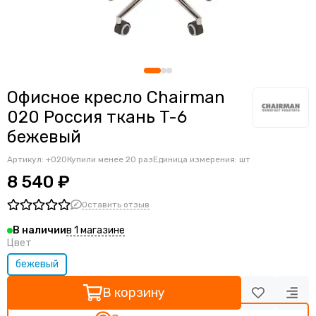
Ортопедические кресла
Геймерские кресла
Детские кресла
Банкетные стулья
Мягкие интерьерные кресла
Офисное кресло Chairman
020 Россия ткань T-6
бежевый
Артикул:
+020
Купили менее 20 раз
Единица измерения: шт
8 540 ₽
Оставить отзыв
в 1 магазине
В наличии
Цвет
бежевый
В корзину