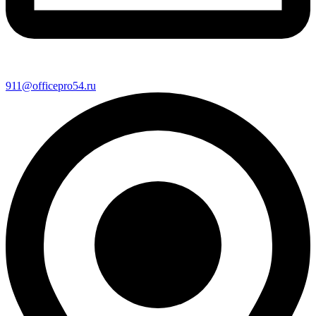
911@officepro54.ru