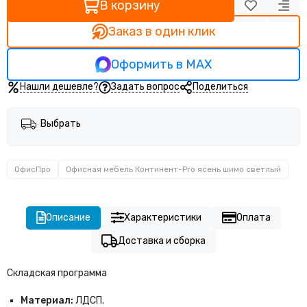
В корзину
(Ясень шимо
(Ясень шимо
светлый)
светлый)
Заказ в один клик
Оформить в MAX
Нашли дешевле?
Задать вопрос
Поделиться
Выбрать
ОфисПро
Офисная мебель Континент-Pro ясень шимо светлый
Описание
Характеристики
Оплата
Доставка и сборка
Складская программа
Материал:
ЛДСП.