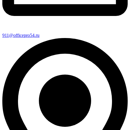
911@officepro54.ru