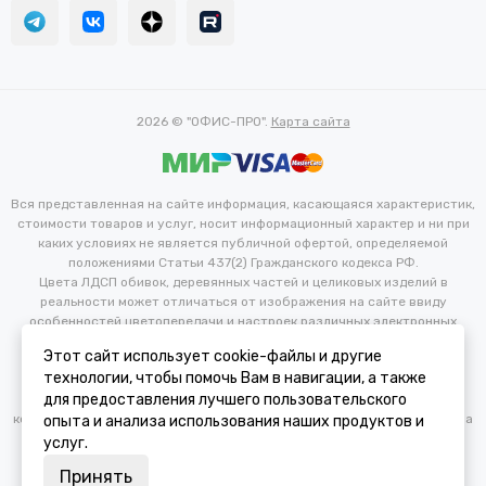
2026 © "ОФИС-ПРО".
Карта сайта
Вся представленная на сайте информация, касающаяся характеристик,
стоимости товаров и услуг, носит информационный характер и ни при
каких условиях не является публичной офертой, определяемой
положениями Статьи 437(2) Гражданского кодекса РФ.
Цвета ЛДСП обивок, деревянных частей и целиковых изделий в
реальности может отличаться от изображения на сайте ввиду
особенностей цветопередачи и настроек различных электронных
устройств. Производитель оставляет за собой право вносить
Этот сайт использует cookie-файлы и другие
изменения в технические и иные характеристики изделий для
технологии, чтобы помочь Вам в навигации, а также
улучшения их эксплуатационных и технических параметров без
для предоставления лучшего пользовательского
предварительного уведомления потребителя. Изменение
конфигурации продукта не является основанием для возврата/обмена
опыта и анализа использования наших продуктов и
продукции.
услуг.
Принять