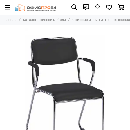
Офисные и компьютерные кресла
Главная
Каталог офисной мебели
Офисные и компьютерные кресла
Все товары
Офисные стулья
Складные стулья
Офисные кресла для персонала
Кресла для руководителей
Усиленные кресла (до 250 кг)
Конференц-кресла
Эргономичные кресла
Кресла для домашнего офиса
Офисные кресла Samurai
Офисные кресла Ergolife
Офисные кресла Yoga
Офисные кресла Move
Стулья барные
Реклайнер кресла
Многоместные секции