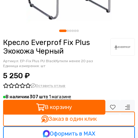
Ортопедические кресла
Геймерские кресла
Детские кресла
Банкетные стулья
Мягкие интерьерные кресла
Кресло Everprof Fix Plus
Экокожа Черный
Артикул:
EP-Fix Plus PU Black
Купили менее 20 раз
Единица измерения: шт
5 250 ₽
Оставить отзыв
в 1 магазине
В наличии
307
В корзину
Заказ в один клик
Оформить в MAX