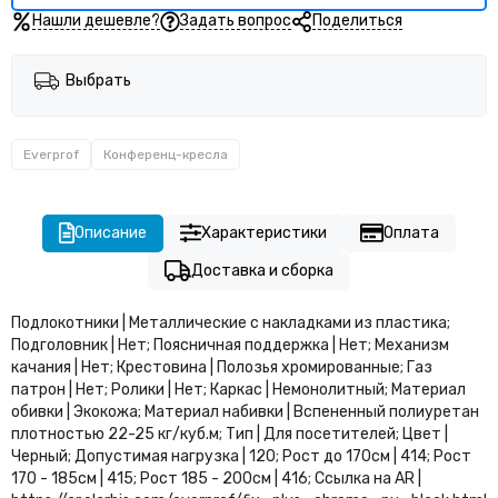
Нашли дешевле?
Задать вопрос
Поделиться
Выбрать
Everprof
Конференц-кресла
Описание
Характеристики
Оплата
Доставка и сборка
Подлокотники | Металлические с накладками из пластика;
Подголовник | Нет; Поясничная поддержка | Нет; Механизм
качания | Нет; Крестовина | Полозья хромированные; Газ
патрон | Нет; Ролики | Нет; Каркас | Немонолитный; Материал
обивки | Экокожа; Материал набивки | Вспененный полиуретан
плотностью 22-25 кг/куб.м; Тип | Для посетителей; Цвет |
Черный; Допустимая нагрузка | 120; Рост до 170см | 414; Рост
170 - 185см | 415; Рост 185 - 200см | 416; Ссылка на AR |