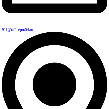
911@officepro54.ru