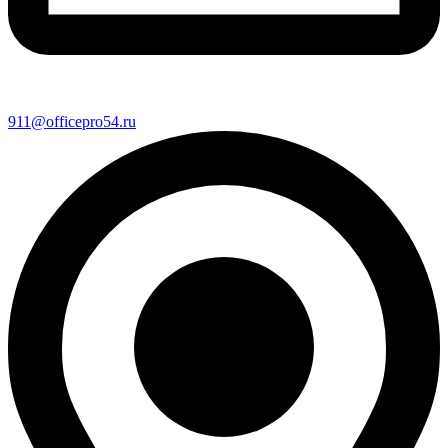
911@officepro54.ru