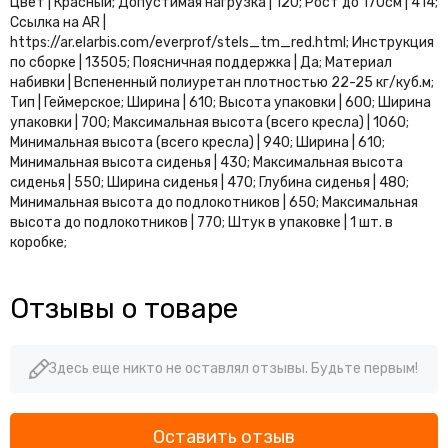
Цвет | Красный; Допустимая нагрузка | 120; Рост до 170см | 414;
Ссылка на AR |
https://ar.elarbis.com/everprof/stels_tm_red.html; Инструкция
по сборке | 13505; Поясничная поддержка | Да; Материал
набивки | Вспененный полиуретан плотностью 22-25 кг/куб.м;
Тип | Геймерское; Ширина | 610; Высота упаковки | 600; Ширина
упаковки | 700; Максимальная высота (всего кресла) | 1060;
Минимальная высота (всего кресла) | 940; Ширина | 610;
Минимальная высота сиденья | 430; Максимальная высота
сиденья | 550; Ширина сиденья | 470; Глубина сиденья | 480;
Минимальная высота до подлокотников | 650; Максимальная
высота до подлокотников | 770; Штук в упаковке | 1 шт. в
коробке;
Отзывы о товаре
Здесь еще никто не оставлял отзывы. Будьте первым!
Оставить отзыв