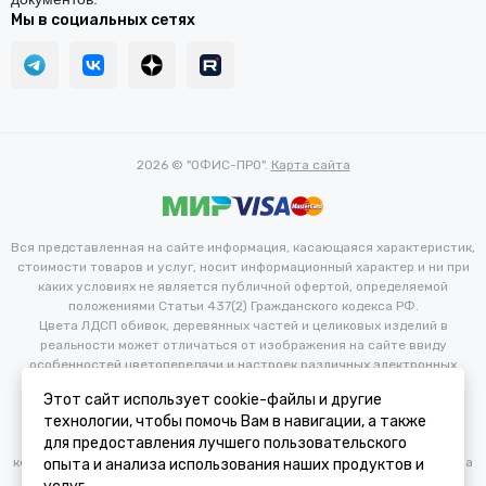
Мы в социальных сетях
2026 © "ОФИС-ПРО".
Карта сайта
Вся представленная на сайте информация, касающаяся характеристик,
стоимости товаров и услуг, носит информационный характер и ни при
каких условиях не является публичной офертой, определяемой
положениями Статьи 437(2) Гражданского кодекса РФ.
Цвета ЛДСП обивок, деревянных частей и целиковых изделий в
реальности может отличаться от изображения на сайте ввиду
особенностей цветопередачи и настроек различных электронных
устройств. Производитель оставляет за собой право вносить
Этот сайт использует cookie-файлы и другие
изменения в технические и иные характеристики изделий для
технологии, чтобы помочь Вам в навигации, а также
улучшения их эксплуатационных и технических параметров без
для предоставления лучшего пользовательского
предварительного уведомления потребителя. Изменение
конфигурации продукта не является основанием для возврата/обмена
опыта и анализа использования наших продуктов и
продукции.