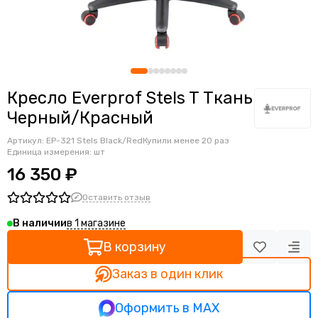
Ортопедические кресла
Геймерские кресла
Детские кресла
Банкетные стулья
Мягкие интерьерные кресла
Кресло Everprof Stels T Ткань
Черный/Красный
Артикул:
EP-321 Stels Black/Red
Купили менее 20 раз
Единица измерения: шт
16 350 ₽
Оставить отзыв
в 1 магазине
В наличии
В корзину
Заказ в один клик
Оформить в MAX