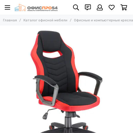
Офисные и компьютерные кресла
Главная
Каталог офисной мебели
Офисные и компьютерные кресла
Все товары
Офисные стулья
Складные стулья
Офисные кресла для персонала
Кресла для руководителей
Усиленные кресла (до 250 кг)
Конференц-кресла
Эргономичные кресла
Кресла для домашнего офиса
Офисные кресла Samurai
Офисные кресла Ergolife
Офисные кресла Yoga
Офисные кресла Move
Стулья барные
Реклайнер кресла
Многоместные секции