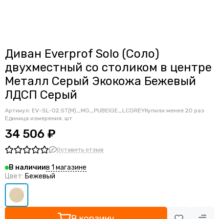
Офисные диваны Барон
Офисные диваны Арена
Офисные диваны Вайт
Офисные диваны Афина
Диван Everprof Solo (Соло)
Офисные диваны Клипан
двухместный со столиком в центре
Офисные диваны Кит
Металл Серый Экокожа Бежевый
Офисные диваны Кубик
Офисные диваны Бостон
ЛДСП Серый
Офисные диваны Милан
Артикул:
EV-SL-02.ST(M)_MG_PUBEIGE_LСGREY
Купили менее 20 раз
Офисные диваны Сириус
Единица измерения: шт
Офисные диваны Евро
34 506 ₽
Офисные диван Колл-Центр
Офисные диваны Диалог
Оставить отзыв
Офисные диваны Честер
в 1 магазине
В наличии
Офисные диваны Нега
Цвет:
Бежевый
Офисные диваны Виконт
Модульные диваны Молекула
Модульные диваны Микс
В корзину