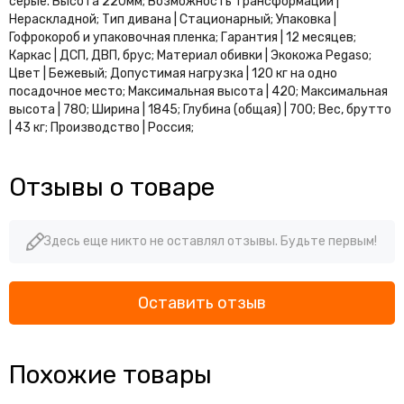
серые. Высота 220мм; Возможность трансформации |
Офисные диваны Вента
Нераскладной; Тип дивана | Стационарный; Упаковка |
Офисные диваны Дюна
Гофрокороб и упаковочная пленка; Гарантия | 12 месяцев;
Офисные диваны Парм
Каркас | ДСП, ДВП, брус; Материал обивки | Экокожа Pegaso;
Цвет | Бежевый; Допустимая нагрузка | 120 кг на одно
Офисные диваны Грин
посадочное место; Максимальная высота | 420; Максимальная
Офисные диваны Честер Лайт
высота | 780; Ширина | 1845; Глубина (общая) | 700; Вес, брутто
Офисные диваны Алекто
| 43 кг; Производство | Россия;
Офисные диваны Актив
Офисные диваны Райз
Отзывы о товаре
Офисные диваны Ларс
Офисные диваны Колин
Офисные диваны Флора
Здесь еще никто не оставлял отзывы. Будьте первым!
Офисные диваны Дизайн
Оставить отзыв
Похожие товары