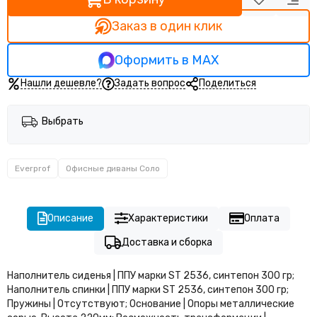
Модульные диваны Геометрия
Модульные диваны Квадрик
Заказ в один клик
Модульные диваны Системс М2
Модульные диваны Фэшн М23
Оформить в MAX
Пуфы Astra
Нашли дешевле?
Задать вопрос
Поделиться
Офисные диваны Астон
Офисные диваны Барселона
Офисные диваны Вилсон
Выбрать
Офисные диваны Феликс
Офисные диваны Дэкстер
Everprof
Офисные диваны Соло
Офисные диваны Марко
Офисные диваны Монро
Офисные диваны Симпл
Описание
Характеристики
Оплата
Офисные диваны Элиф
Офисные диваны Гамма
Доставка и сборка
Офисные диваны Дельта
Офисные диваны Соло
Наполнитель сиденья | ППУ марки ST 2536, синтепон 300 гр;
Наполнитель спинки | ППУ марки ST 2536, синтепон 300 гр;
Офисные диваны Дэрби
Пружины | Отсутствуют; Основание | Опоры металлические
Офисные диваны Варна