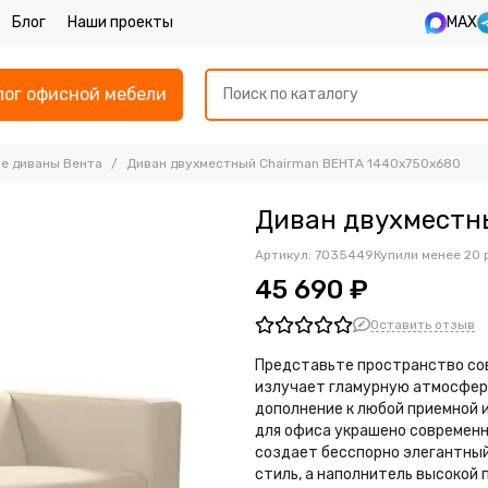
Блог
Наши проекты
MAX
лог офисной мебели
е диваны Вента
Диван двухместный Chairman ВЕНТА 1440х750х680
Диван двухместн
Артикул:
7035449
Купили менее 20 
45 690 ₽
Оставить отзыв
Представьте пространство со
излучает гламурную атмосфер
дополнение к любой приемной 
для офиса украшено современн
создает бесспорно элегантный
стиль, а наполнитель высокой