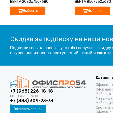
ВЕНТА 2030х750х680
ВЕНТА 850х750х680
Выбрать
Выбрать
Скидка за подписку на наши но
Подпишитесь на рассылку, чтобы получить скидку 
в курсе наших новых поступлений, акций и скидок
Каталог 
Офисные 
Офисная 
+7 (968) 226-18-18
Мебель в 
Металлок
+7 (383) 309-23-73
Мебель д
Системы 
Заказать звонок
Офисные 