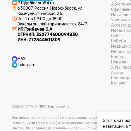
911@officepro54.ru
Акустиче
630007, Россия, Новосибирск, ул.
Офисные 
Коммунистическая, 35
Металлич
Пн-Пт с 09:00 до 18:00
Ученичес
Заказы он-лайн принимаются 24/7.
Аксессуа
ИП Грибачев С.А
Мебель д
ОГРНИП:
322774600094830
Cейфы
ИНН:
772344501309
HoReCa
Медицинс
Мебель дл
Бренды
MAX
Новинки
Telegram
Хиты про
Акции
Распрода
Каталог
2026 © "ОФИС-ПРО".
Карта сайта
Вся представленная на сайте информация, касающаяся характеристи
Этот сайт исп
положениями Статьи 437(2) Гражданского кодекса РФ.
навигации, а
Цвета ЛДСП обивок, деревянных частей и целиковых изделий в реа