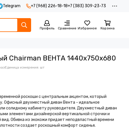
Telegram
+7 (968) 226-18-18
+7 (383) 309-23-73
Профиль
Сравнение
Избранное
Корзина
ый Chairman ВЕНТА 1440х750х680
раз
Единица измерения: шт
временной роскоши с центральным акцентом, который
у. Офисный двухместный диван Вента - идеальное
или солидному кабинету руководителя. Двухместный диван
ыми элементами дизайнерской вертикальной строчки и
 вид. Обивка из экокожи придает неподвластный времени
 плотности создает роскошный комфорт сиденья.