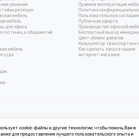
ские решения
Правила эксплуатации мебе
стойки ресепшн
Политика конфиденциально
еская мебель
Пользовательское соглаше
кая мебель
Публичная оферта
ры для офиса
Производство офисной меб
ля гостиниц и общежитий
Бесплатный выезд менедже
Цвет обивки диванов
Калькулятор транспортных 
кая мебель
Как сделать заказ в нашем
я суда
интернет‑магазине
даж
жа
к, стоимости товаров и услуг, носит информационный характер и ни при 
ользует cookie-файлы и другие технологии, чтобы помочь Вам в
 также для предоставления лучшего пользовательского опыта и
льности может отличаться от изображения на сайте ввиду особенностей ц