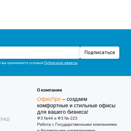
Подписаться
» вы принимаете условия
Публичной оферты
.
О компании
ОфисПро
– создаем
комфортные и стильные офисы
для вашего бизнеса!
ФЗ №44 и ФЗ №-223
(FAQ)
Работа с Государственными компаниями
и бюджетными учреждениями.