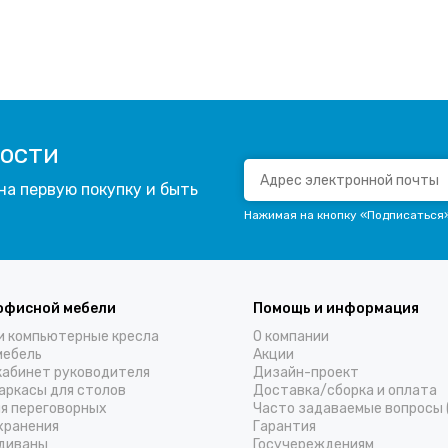
вости
на первую покупку и быть
Нажимая на кнопку «Подписаться
офисной мебели
Помощь и информация
и компьютерные кресла
О компании
мебель
Акции
кабинет руководителя
Дизайн-проект
аркасы для столов
Доставка/cборка и оплата
ля переговорных
Часто задаваемые вопросы 
хранения
Гарантия
диваны
Госучереждениям