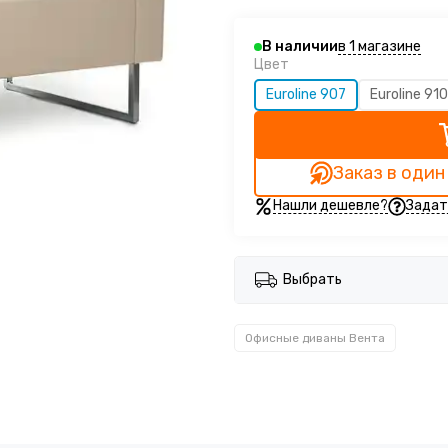
в 1 магазине
В наличии
Цвет
Euroline 907
Euroline 91
Заказ в один
Нашли дешевле?
Задат
Выбрать
Офисные диваны Вента