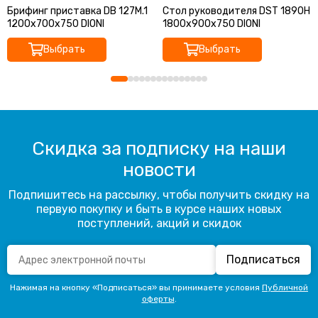
Брифинг приставка DB 127M.1
Стол руководителя DST 1890H
1200х700х750 DIONI
1800х900х750 DIONI
Выбрать
Выбрать
Скидка за подписку на наши
новости
Подпишитесь на рассылку, чтобы получить скидку на
первую покупку и быть в курсе наших новых
поступлений, акций и скидок
Подписаться
Нажимая на кнопку «Подписаться» вы принимаете условия
Публичной
оферты
.