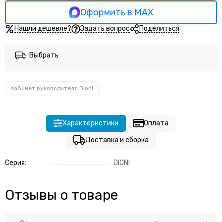
Кабинет руководителя Vilas
Оформить в MAX
Кабинет руководителя У.РУС | U.RUS
Кабинет руководителя Марк-II | Mark-II
Нашли дешевле?
Задать вопрос
Поделиться
Кабинет руководитель Sirio
Кабинет руководителя Monza
Выбрать
Кабинет руководителя Торстон
Кабинет руководителя Torr lux
Кабинет руководителя Аллегро
Кабинет руководителя Dioni
Кабинет руководителя Персео | Perseo
Кабинет руководителя Космо | Cosmo
Характеристики
Оплата
Доставка и сборка
Серия:
DIONI
Отзывы о товаре