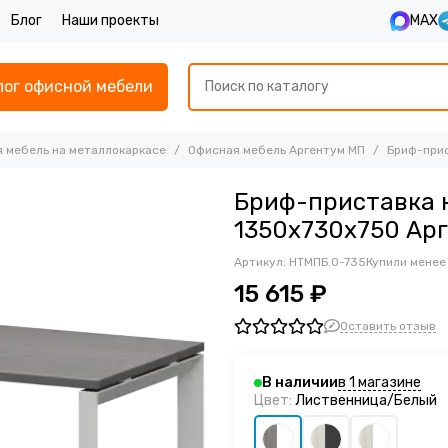
Блог
Наши проекты
MAX
лог офисной мебели
 мебель на металлокаркасе
Офисная мебель Аргентум МП
Бриф-прис
Бриф-приставка 
1350x730x750 Ар
Артикул:
НТМПБ.О-735
Купили менее
15 615 ₽
Оставить отзыв
в 1 магазине
В наличии
Цвет:
Лиственница/Белый