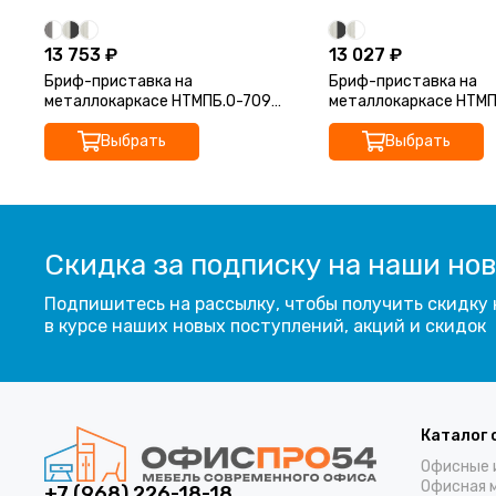
13 753 ₽
13 027 ₽
Бриф-приставка на
Бриф-приставка на
металлокаркасе НТМПБ.О-709
металлокаркасе НТМП
900x730x750 Аргентум-МП
900x730x750 Аргент
Выбрать
Выбрать
Скидка за подписку на наши но
Подпишитесь на рассылку, чтобы получить скидку 
в курсе наших новых поступлений, акций и скидок
Каталог 
Офисные 
Офисная 
+7 (968) 226-18-18