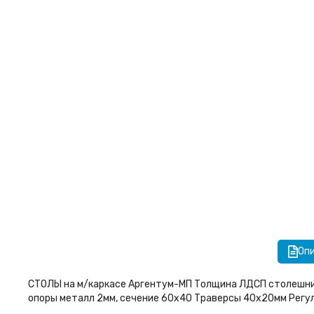
Оп
СТОЛЫ на м/каркасе Аргентум-МП Толщина ЛДСП столешниц
опоры металл 2мм, сечение 60х40 Траверсы 40х20мм Регул