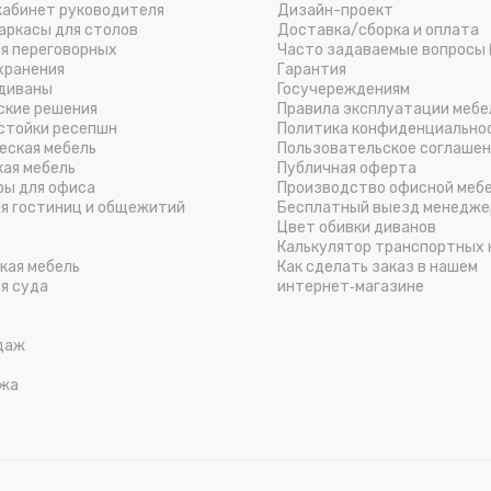
кабинет руководителя
Дизайн-проект
аркасы для столов
Доставка/cборка и оплата
ля переговорных
Часто задаваемые вопросы 
хранения
Гарантия
диваны
Госучереждениям
ские решения
Правила эксплуатации мебе
стойки ресепшн
Политика конфиденциально
еская мебель
Пользовательское соглаше
кая мебель
Публичная оферта
ры для офиса
Производство офисной меб
ля гостиниц и общежитий
Бесплатный выезд менедже
Цвет обивки диванов
Калькулятор транспортных 
кая мебель
Как сделать заказ в нашем
я суда
интернет‑магазине
даж
жа