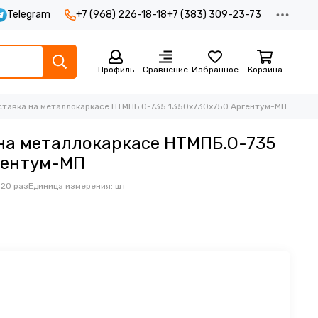
Telegram
+7 (968) 226-18-18
+7 (383) 309-23-73
Профиль
Сравнение
Избранное
Корзина
тавка на металлокаркасе НТМПБ.О-735 1350x730x750 Аргентум-МП
на металлокаркасе НТМПБ.О-735
гентум-МП
 20 раз
Единица измерения: шт