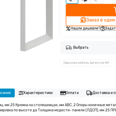
Заказ в один
Нашли дешевле?
Задат
Выбрать
Офисная мебель Аргентум МП
исание
Характеристики
Оплата
Доставка и с
, мм 25 Кромка на столешницах, мм АВС, 2 Опоры конечные мета
ировка по высоте да Толщина модести- панели (ЛДСП), мм 25 ПР