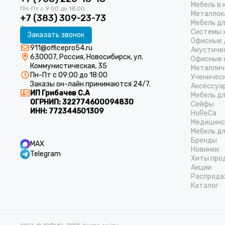
Мебель в 
Металлок
+7 (383) 309-23-73
Мебель д
Системы 
Заказать звонок
Офисные 
911@officepro54.ru
Акустиче
630007, Россия, Новосибирск, ул.
Офисные 
Коммунистическая, 35
Металлич
Пн-Пт с 09:00 до 18:00
Ученичес
Заказы он-лайн принимаются 24/7.
Аксессуа
ИП Грибачев С.А
Мебель д
ОГРНИП:
322774600094830
Cейфы
ИНН:
772344501309
HoReCa
Медицинс
Мебель дл
Бренды
MAX
Новинки
Telegram
Хиты про
Акции
Распрода
Каталог