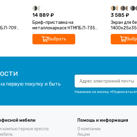
14 889 ₽
3 585 ₽
Бриф-приставка на
Экран для б
Б.П-709
металлокаркасе НТМПБ.П-735
1400x25x35
ум-МП
1350x730x750 Аргентум-МП
Выбрать
Выбр
вости
на первую покупку и быть
Нажимая на кнопку «Подписаться
офисной мебели
Помощь и информация
и компьютерные кресла
О компании
мебель
Акции