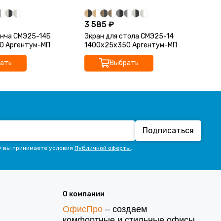
3 585 ₽
3 
енча СМЭ25-14Б
Экран для стола СМЭ25-14
Эк
0 Аргентум-МП
1400x25x350 Аргентум-МП
16
ать
Выбрать
Подписаться
» вы принимаете условия
Публичной оферты
.
О компании
ОфисПро
– создаем
комфортные и стильные офисы