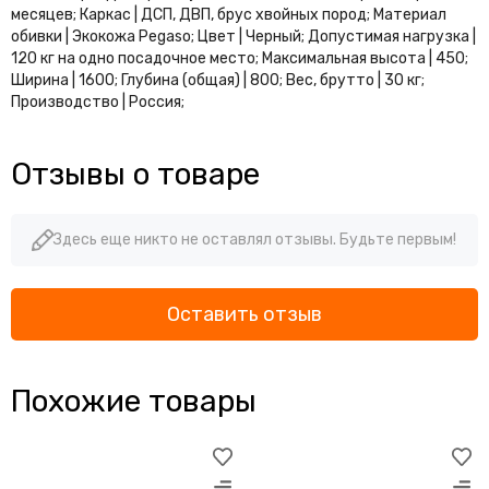
Офисные диваны Вента
месяцев; Каркас | ДСП, ДВП, брус хвойных пород; Материал
обивки | Экокожа Pegaso; Цвет | Черный; Допустимая нагрузка |
Офисные диваны Дюна
120 кг на одно посадочное место; Максимальная высота | 450;
Офисные диваны Парм
Ширина | 1600; Глубина (общая) | 800; Вес, брутто | 30 кг;
Офисные диваны Грин
Производство | Россия;
Офисные диваны Честер Лайт
Офисные диваны Алекто
Отзывы о товаре
Офисные диваны Актив
Офисные диваны Райз
Офисные диваны Ларс
Здесь еще никто не оставлял отзывы. Будьте первым!
Офисные диваны Колин
Офисные диваны Флора
Офисные диваны Дизайн
Оставить отзыв
Похожие товары