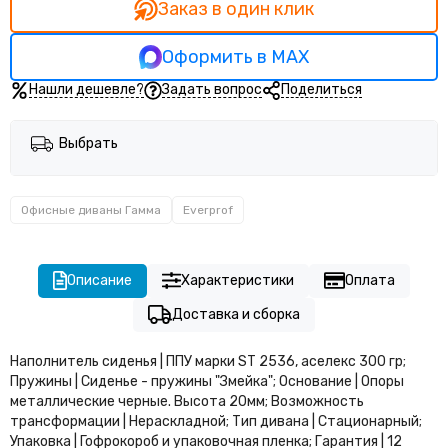
Модульные диваны Геометрия
Заказ в один клик
Модульные диваны Квадрик
Модульные диваны Системс М2
Оформить в MAX
Модульные диваны Фэшн М23
Нашли дешевле?
Задать вопрос
Поделиться
Пуфы Astra
Офисные диваны Астон
Выбрать
Офисные диваны Барселона
Офисные диваны Вилсон
Офисные диваны Феликс
Офисные диваны Гамма
Everprof
Офисные диваны Дэкстер
Офисные диваны Марко
Офисные диваны Монро
Описание
Характеристики
Оплата
Офисные диваны Симпл
Офисные диваны Элиф
Доставка и сборка
Офисные диваны Гамма
Наполнитель сиденья | ППУ марки ST 2536, аселекс 300 гр;
Офисные диваны Дельта
Пружины | Сиденье - пружины "Змейка"; Основание | Опоры
Офисные диваны Соло
металлические черные. Высота 20мм; Возможность
Офисные диваны Дэрби
трансформации | Нераскладной; Тип дивана | Стационарный;
Офисные диваны Варна
Упаковка | Гофрокороб и упаковочная пленка; Гарантия | 12