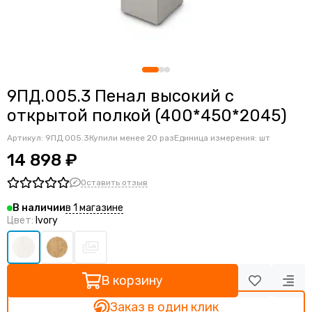
Офисная мебель Хтен-Кью
Офисные столы бенч-система
Офисная мебель Васанта Металл
Офисные компьютерные столы
Офисная мебель Эдис-M
Локеры
Офисная мебель Хтен-КьюПи
Шкафы-купе
Офисная мебель Арредо
9ПД.005.3 Пенал высокий с
Офисная мебель Рэй
открытой полкой (400*450*2045)
Офисная мебель Хтен Глосс
Офисная мебель Прего Офис
Артикул:
9ПД.005.3
Купили менее 20 раз
Единица измерения: шт
Офисная мебель NT
14 898 ₽
Офисная мебель Тесс (Tess)
Оставить отзыв
в 1 магазине
В наличии
Цвет:
Ivory
В корзину
Заказ в один клик