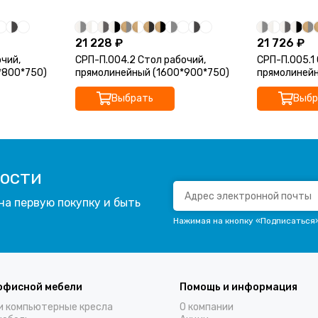
21 228 ₽
21 726 ₽
чий,
СРП-П.004.2 Стол рабочий,
СРП-П.005.1
*800*750)
прямолинейный (1600*900*750)
прямолинейн
Выбрать
Выбр
вости
на первую покупку и быть
Нажимая на кнопку «Подписаться
офисной мебели
Помощь и информация
и компьютерные кресла
О компании