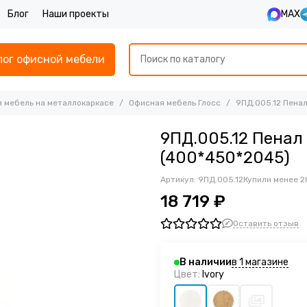
Блог
Наши проекты
MAX
лог офисной мебели
 мебель на металлокаркасе
Офисная мебель Глосс
9ПД.005.12 Пена
9ПД.005.12 Пенал
(400*450*2045)
Артикул:
9ПД.005.12
Купили менее 2
18 719 ₽
Оставить отзыв
в 1 магазине
В наличии
Цвет:
Ivory