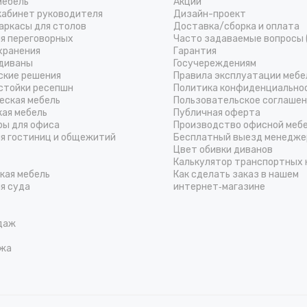
мебель
Акции
кабинет руководителя
Дизайн-проект
аркасы для столов
Доставка/cборка и оплата
ля переговорных
Часто задаваемые вопросы 
хранения
Гарантия
диваны
Госучереждениям
ские решения
Правила эксплуатации мебе
стойки ресепшн
Политика конфиденциально
еская мебель
Пользовательское соглаше
кая мебель
Публичная оферта
ры для офиса
Производство офисной меб
ля гостиниц и общежитий
Бесплатный выезд менедже
Цвет обивки диванов
Калькулятор транспортных 
кая мебель
Как сделать заказ в нашем
я суда
интернет‑магазине
даж
жа