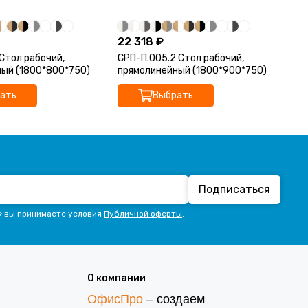
22 318 ₽
23
 Стол рабочий,
СРП-П.005.2 Стол рабочий,
СР
ый (1800*800*750)
прямолинейный (1800*900*750)
пр
ать
Выбрать
Подписаться
» вы принимаете условия
Публичной оферты
.
О компании
ОфисПро
– создаем