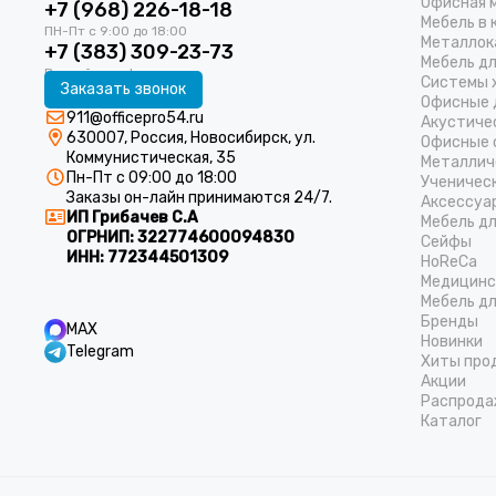
Офисная 
+7 (968) 226-18-18
Мебель в 
Металлок
+7 (383) 309-23-73
Мебель д
Системы 
Заказать звонок
Офисные 
911@officepro54.ru
Акустиче
630007, Россия, Новосибирск, ул.
Офисные 
Коммунистическая, 35
Металлич
Пн-Пт с 09:00 до 18:00
Ученичес
Заказы он-лайн принимаются 24/7.
Аксессуа
ИП Грибачев С.А
Мебель д
ОГРНИП:
322774600094830
Cейфы
ИНН:
772344501309
HoReCa
Медицинс
Мебель дл
Бренды
MAX
Новинки
Telegram
Хиты про
Акции
Распрода
Каталог