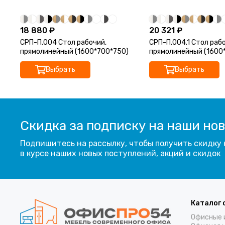
18 880 ₽
20 321 ₽
СРП-П.004 Стол рабочий,
СРП-П.004.1 Стол рабо
прямолинейный (1600*700*750)
прямолинейный (1600
Выбрать
Выбрать
Скидка за подписку на наши но
Подпишитесь на рассылку, чтобы получить скидку 
в курсе наших новых поступлений, акций и скидок
Каталог 
Офисные 