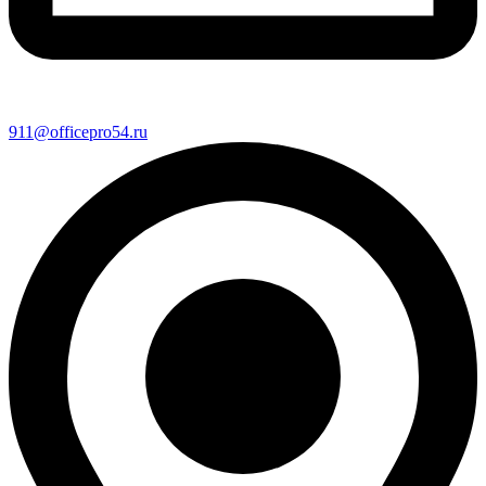
911@officepro54.ru