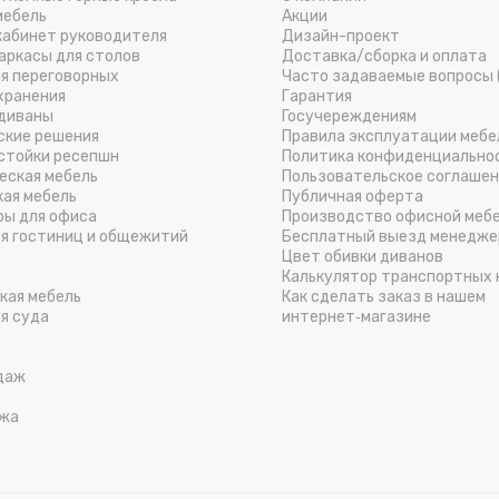
мебель
Акции
кабинет руководителя
Дизайн-проект
аркасы для столов
Доставка/cборка и оплата
ля переговорных
Часто задаваемые вопросы 
хранения
Гарантия
диваны
Госучереждениям
ские решения
Правила эксплуатации мебе
стойки ресепшн
Политика конфиденциально
еская мебель
Пользовательское соглаше
кая мебель
Публичная оферта
ры для офиса
Производство офисной меб
ля гостиниц и общежитий
Бесплатный выезд менедже
Цвет обивки диванов
Калькулятор транспортных 
кая мебель
Как сделать заказ в нашем
я суда
интернет‑магазине
даж
жа