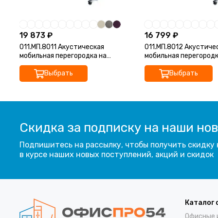
19 873 ₽
16 799 ₽
011.МП.8011 Акустическая
011.МП.8012 Акустиче
мобильная перегородка на
мобильная перегородк
колесных опорах (800*377*1100)
колесных опорах (800
Выбрать
Выбрать
Скидка за подписку на наши но
Подпишитесь на рассылку, чтобы получить скидку 
в курсе наших новых поступлений, акций и скидок
Каталог 
Офисные 