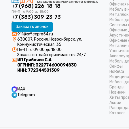
Офисная 
+7 (968) 226-18-18
Мебель в 
Металлок
+7 (383) 309-23-73
Мебель д
Системы 
Заказать звонок
Офисные 
911@officepro54.ru
Акустиче
630007, Россия, Новосибирск, ул.
Офисные 
Коммунистическая, 35
Металлич
Пн-Пт с 09:00 до 18:00
Ученичес
Заказы он-лайн принимаются 24/7.
Аксессуа
ИП Грибачев С.А
Мебель д
ОГРНИП:
322774600094830
Cейфы
ИНН:
772344501309
HoReCa
Медицинс
Мебель дл
Бренды
MAX
Новинки
Telegram
Хиты про
Акции
Распрода
Каталог