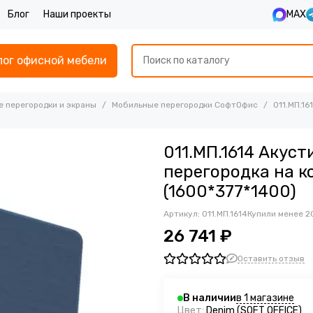
Блог
Наши проекты
MAX
лог офисной мебели
 перегородки и экраны
Мобильные перегородки СофтОфис
011.МП.1
011.МП.1614 Акус
перегородка на к
(1600*377*1400)
Артикул:
011.МП.1614
Купили менее 2
26 741 ₽
Оставить отзыв
в 1 магазине
В наличии
Цвет:
Denim (SOFT OFFICE)