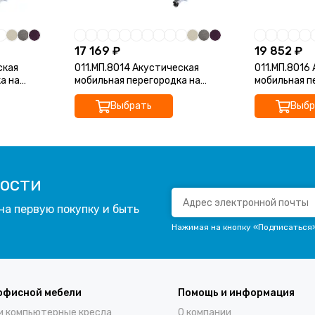
17 169 ₽
19 852 ₽
ская
011.МП.8014 Акустическая
011.МП.8016
а на
мобильная перегородка на
мобильная п
*377*1200)
колесных опорах (800*377*1400)
колесных оп
Выбрать
Выбр
вости
на первую покупку и быть
Нажимая на кнопку «Подписаться
офисной мебели
Помощь и информация
и компьютерные кресла
О компании