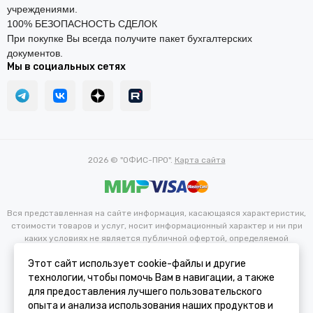
учреждениями.
100% БЕЗОПАСНОСТЬ СДЕЛОК
При покупке Вы всегда получите пакет бухгалтерских
документов.
Мы в социальных сетях
2026 © "ОФИС-ПРО".
Карта сайта
Вся представленная на сайте информация, касающаяся характеристик,
стоимости товаров и услуг, носит информационный характер и ни при
каких условиях не является публичной офертой, определяемой
положениями Статьи 437(2) Гражданского кодекса РФ.
Этот сайт использует cookie-файлы и другие
Цвета ЛДСП обивок, деревянных частей и целиковых изделий в
реальности может отличаться от изображения на сайте ввиду
технологии, чтобы помочь Вам в навигации, а также
особенностей цветопередачи и настроек различных электронных
для предоставления лучшего пользовательского
устройств. Производитель оставляет за собой право вносить
опыта и анализа использования наших продуктов и