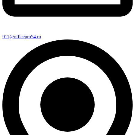
911@officepro54.ru