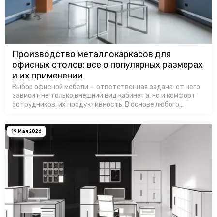
Производство металлокаркасов для
офисных столов: все о популярных размерах
и их применении
Выбор офисной мебели — ответственная задача: от него
зависит не только внешний вид кабинета, но и комфорт
сотрудников, их продуктивность. В основе любого
качественного рабочего стола лежит надёжный
металлокаркас: он определяет…
19 Мая 2026