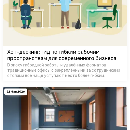
Хот-дескинг: гид по гибким рабочим
пространствам для современного бизнеса
В эпоху гибридной работы и удалённых форматов
традиционные офисы с закреплёнными за сотрудниками
столами всё чаще уступают место более гибким
решениям. Хот-дескинг (hot desking) — один из главных
трендов организации рабочего п…
22 Мая 2026