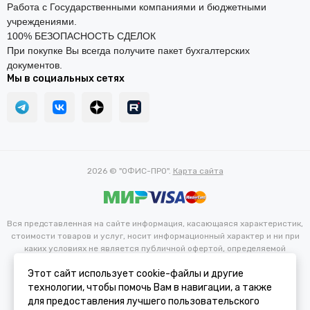
Работа с Государственными компаниями и бюджетными
учреждениями.
100% БЕЗОПАСНОСТЬ СДЕЛОК
При покупке Вы всегда получите пакет бухгалтерских
документов.
Мы в социальных сетях
2026 © "ОФИС-ПРО".
Карта сайта
Вся представленная на сайте информация, касающаяся характеристик,
стоимости товаров и услуг, носит информационный характер и ни при
каких условиях не является публичной офертой, определяемой
положениями Статьи 437(2) Гражданского кодекса РФ.
Этот сайт использует cookie-файлы и другие
Цвета ЛДСП обивок, деревянных частей и целиковых изделий в
реальности может отличаться от изображения на сайте ввиду
технологии, чтобы помочь Вам в навигации, а также
особенностей цветопередачи и настроек различных электронных
для предоставления лучшего пользовательского